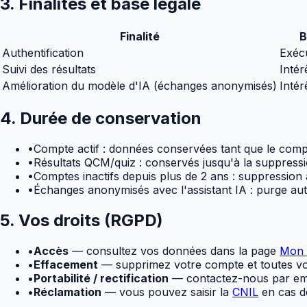
3. Finalités et base légale
Finalité
B
Authentification
Exécu
Suivi des résultats
Intér
Amélioration du modèle d'IA (échanges anonymisés)
Intérê
4. Durée de conservation
•
Compte actif : données conservées tant que le compt
•
Résultats QCM/quiz : conservés jusqu'à la suppress
•
Comptes inactifs depuis plus de 2 ans : suppression
•
Échanges anonymisés avec l'assistant IA : purge aut
5. Vos droits (RGPD)
•
Accès
— consultez vos données dans la page
Mon 
•
Effacement
— supprimez votre compte et toutes v
•
Portabilité / rectification
— contactez-nous par ema
•
Réclamation
— vous pouvez saisir la
CNIL
en cas de 