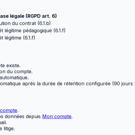
ase légale (RGPD art. 6)
tion du contrat (6.1.b)
êt légitime pédagogique (6.1.f)
t légitime (6.1.f)
e existe.
ion du compte.
 automatique.
omatique après la durée de rétention configurée (90 jours 
compte
.
os données depuis
Mon compte
.
il.
litige.