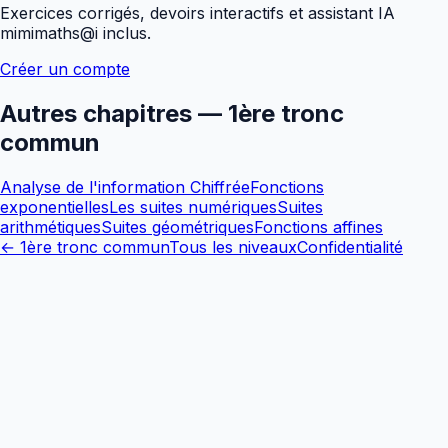
Exercices corrigés, devoirs interactifs et assistant IA
mimimaths@i inclus.
Créer un compte
Autres chapitres —
1ère tronc
commun
Analyse de l'information Chiffrée
Fonctions
exponentielles
Les suites numériques
Suites
arithmétiques
Suites géométriques
Fonctions affines
←
1ère tronc commun
Tous les niveaux
Confidentialité