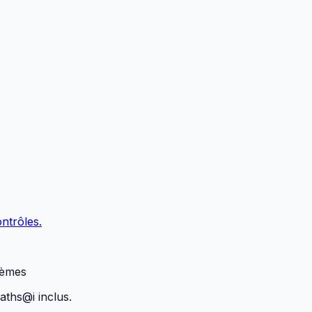
ntrôles.
tèmes
maths@i inclus.