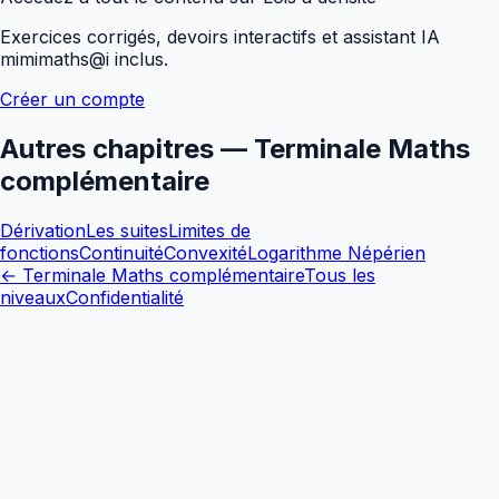
Exercices corrigés, devoirs interactifs et assistant IA
mimimaths@i inclus.
Créer un compte
Autres chapitres —
Terminale Maths
complémentaire
Dérivation
Les suites
Limites de
fonctions
Continuité
Convexité
Logarithme Népérien
←
Terminale Maths complémentaire
Tous les
niveaux
Confidentialité