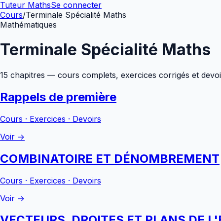
Tuteur Maths
Se connecter
Cours
/
Terminale Spécialité Maths
Mathématiques
Terminale Spécialité Maths
15
chapitre
s
— cours complets, exercices corrigés et devoirs
Rappels de première
Cours · Exercices · Devoirs
Voir →
COMBINATOIRE ET DÉNOMBREMENT
Cours · Exercices · Devoirs
Voir →
VECTEURS, DROITES ET PLANS DE L